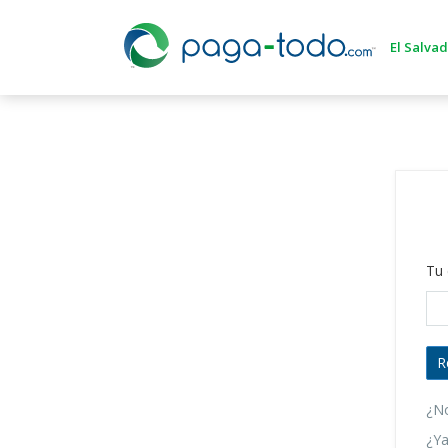
Login
Tu 
¿No
¿Ya