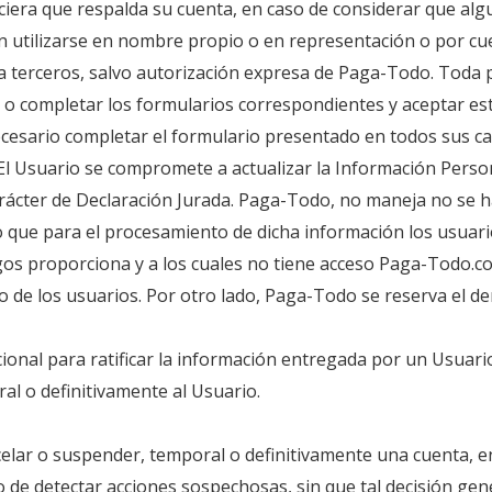
nciera que respalda su cuenta, en caso de considerar que al
 utilizarse en nombre propio o en representación o por cue
 a terceros, salvo autorización expresa de Paga-Todo. Toda p
, o completar los formularios correspondientes y aceptar e
necesario completar el formulario presentado en todos sus 
 El Usuario se compromete a actualizar la Información Perso
rácter de Declaración Jurada. Paga-Todo, no maneja no se h
sto que para el procesamiento de dicha información los usua
gos proporciona y a los cuales no tiene acceso Paga-Todo.co
 de los usuarios. Por otro lado, Paga-Todo se reserva el de
cional para ratificar la información entregada por un Usua
l o definitivamente al Usuario.
ncelar o suspender, temporal o definitivamente una cuenta, e
 de detectar acciones sospechosas, sin que tal decisión ge