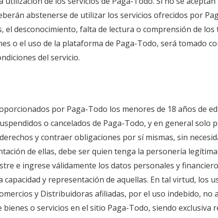
a utilización de los servicios de Paga-Todo. Si no se aceptan
berán abstenerse de utilizar los servicios ofrecidos por P
s, el desconocimiento, falta de lectura o comprensión de los
ones o el uso de la plataforma de Paga-Todo, será tomado c
diciones del servicio.
proporcionados por Paga-Todo los menores de 18 años de ed
uspendidos o cancelados de Paga-Todo, y en general solo p
derechos y contraer obligaciones por sí mismas, sin necesid
ación de ellas, debe ser quien tenga la personería legítima y
re e ingrese válidamente los datos personales y financieros 
a capacidad y representación de aquellas. En tal virtud, los 
ercios y Distribuidoras afiliadas, por el uso indebido, no a
bienes o servicios en el sitio Paga-Todo, siendo exclusiva r