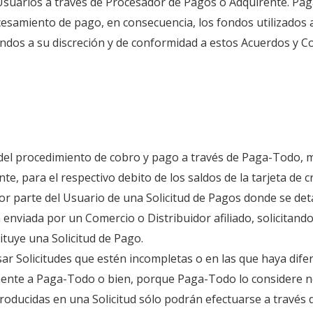
Usuarios a través de Procesador de Pagos o Adquirente. Pag
ocesamiento de pago, en consecuencia, los fondos utilizados
fondos a su discreción y de conformidad a estos Acuerdos y C
cio del procedimiento de cobro y pago a través de Paga-Todo, 
e, para el respectivo debito de los saldos de la tarjeta de c
por parte del Usuario de una Solicitud de Pagos donde se deta
 enviada por un Comercio o Distribuidor afiliado, solicitan
tuye una Solicitud de Pago.
r Solicitudes que estén incompletas o en las que haya difer
mente a Paga-Todo o bien, porque Paga-Todo lo considere ne
troducidas en una Solicitud sólo podrán efectuarse a través